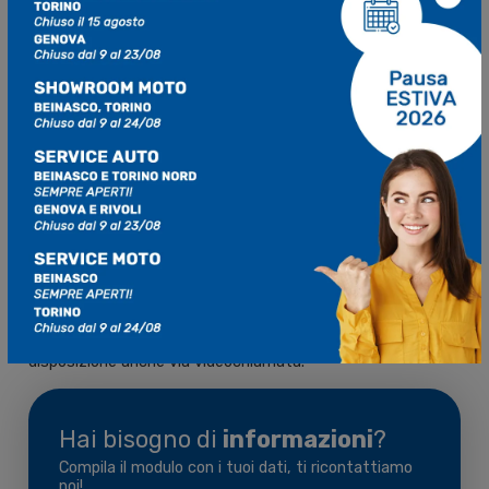
eccezionale, questa moto si distingue tra tante altre.
Disponibile in tre varianti di colore, la Seiemmezzo STR
rappresenta un connubio di stile intramontabile e
performance moderne.
Moto Morini ti aspetta da Mo.Vi a
Torino
Lasciati conquistare dal fascino di Moto Morini! Ti
aspettiamo in
Concessionaria a Torino
da
Mo.Vi
con
tutta la
gamma Moto Morini
.
Contattaci subito per scoprire di più o per avere un
preventivo gratuito. I consulenti di
Mo.Vi
sono a tua
disposizione anche via videochiamata.
Hai bisogno di
informazioni
?
Compila il modulo con i tuoi dati, ti ricontattiamo
noi!