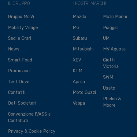
IL GRUPPO
I NOSTRI MARCHI
Gruppo Mo.Vi
Mazda
Moto Morini
Mobility Village
MG
Piaggio
Sedi e Orari
Subaru
UM
News
Mitsubishi
MV Agusta
Smart Food
XEV
Giotti
Victoria
Promozioni
KTM
SWM
Test Drive
Aprilia
Usato
Contatti
Moto Guzzi
Phelon &
Dati Societari
Vespa
Moore
Convenzione IVASS e
Contributi
Privacy & Cookie Policy