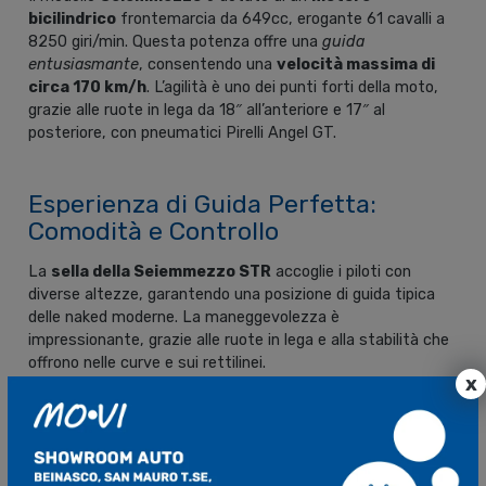
bicilindrico
frontemarcia da 649cc, erogante 61 cavalli a
8250 giri/min. Questa potenza offre una
guida
entusiasmante
, consentendo una
velocità massima di
circa 170 km/h
. L’agilità è uno dei punti forti della moto,
grazie alle ruote in lega da 18″ all’anteriore e 17″ al
posteriore, con pneumatici Pirelli Angel GT.
Esperienza di Guida Perfetta:
Comodità e Controllo
La
sella della Seiemmezzo STR
accoglie i piloti con
diverse altezze, garantendo una posizione di guida tipica
delle naked moderne. La maneggevolezza è
impressionante, grazie alle ruote in lega e alla stabilità che
offrono nelle curve e sui rettilinei.
x
Verdetto Finale: Un Mix Eccellente di Stile e Potenza
Moto Morini Seiemmezzo STR
è un’opera d’arte che
unisce tradizione e innovazione in modo impeccabile. Con
un motore potente, design affascinante e agilità