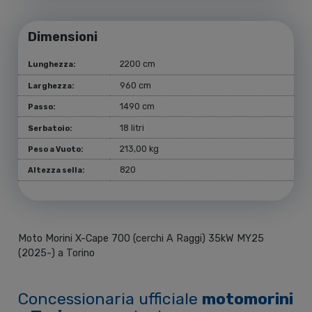
Dimensioni
2200 cm
Lunghezza:
960 cm
Larghezza:
1490 cm
Passo:
18 litri
Serbatoio:
213,00 kg
Peso a Vuoto:
820
Altezza sella:
Moto Morini X-Cape 700 (cerchi A Raggi) 35kW MY25
(2025-) a Torino
Concessionaria ufficiale
motomorini