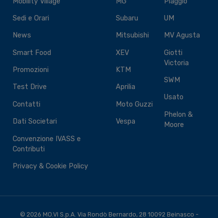
Mobility Village
MG
Piaggio
Sedi e Orari
Subaru
UM
News
Mitsubishi
MV Agusta
Smart Food
XEV
Giotti
Victoria
Promozioni
KTM
SWM
Test Drive
Aprilia
Usato
Contatti
Moto Guzzi
Phelon &
Dati Societari
Vespa
Moore
Convenzione IVASS e
Contributi
Privacy & Cookie Policy
© 2026 MO.VI S.p.A. Via Rondò Bernardo, 28 10092 Beinasco -