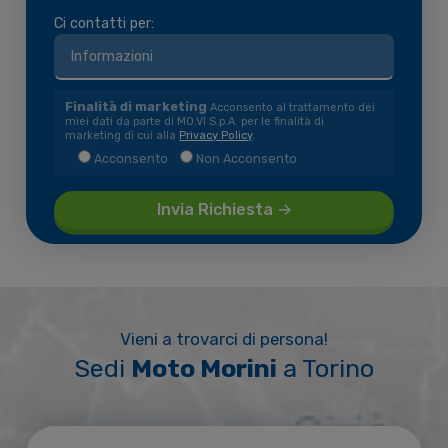
Ci contatti per:
Finalità di marketing
Acconsento al trattamento dei
miei dati da parte di MO.VI S.p.A. per le finalità di
marketing di cui alla
Privacy Policy
.
Acconsento
Non Acconsento
Vieni a trovarci di persona!
Sedi
Moto Morini
a Torino