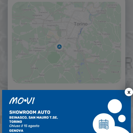
x
Mo.Vi Moto Beinasco
SHOWROOM
Via Rondò Bernardo 28
Beinasco (TO)