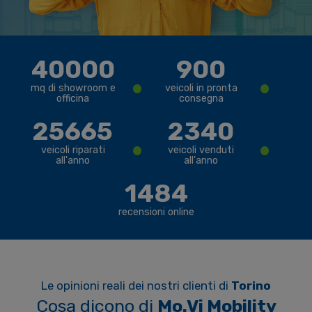
40000
900
•
•
mq di showroom e
veicoli in pronta
officina
consegna
25665
2340
•
•
veicoli riparati
veicoli venduti
all'anno
all'anno
1484
recensioni online
Le opinioni reali dei nostri clienti di
Torino
Cosa dicono di
Mo.Vi Mobility