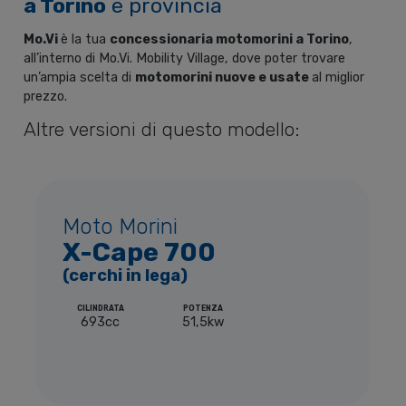
a Torino
e provincia
Mo.Vi
è la tua
concessionaria motomorini a Torino
,
all’interno di Mo.Vi. Mobility Village, dove poter trovare
un’ampia scelta di
motomorini nuove e usate
al miglior
prezzo.
Altre versioni di questo modello:
Moto Morini
X-Cape 700
(cerchi in lega)
CILINDRATA
POTENZA
693cc
51,5kw