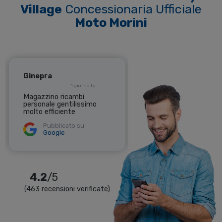
Village
Concessionaria Ufficiale
Moto Morini
Ginepra
Diego
1 giorno fa
8 giorni fa
Magazzino ricambi
Sempre il top bravi
personale gentilissimo
Pubblicato su
molto efficiente
Google
Pubblicato su
Google
4.2
/5
(463 recensioni verificate)